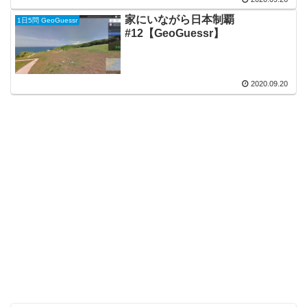
家にいながら日本制覇
1日5問 GeoGuessr
#12【GeoGuessr】
2020.09.20