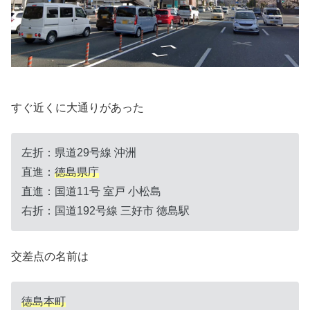
すぐ近くに大通りがあった
左折：県道29号線 沖洲
直進：
徳島県庁
直進：国道11号 室戸 小松島
右折：国道192号線 三好市 徳島駅
交差点の名前は
徳島本町