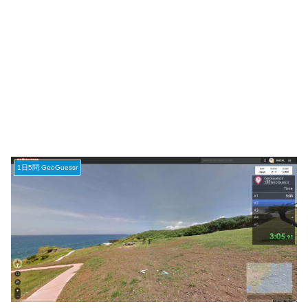
1日5問 GeoGuessr