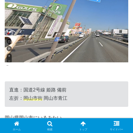
–
直進：国道2号線 姫路 備前
左折：
岡山市街
岡山市青江
岡山県岡山市にいるみたい
ホーム
検索
トップ
サイドバー